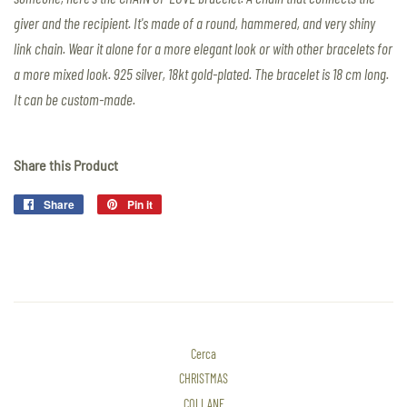
giver and the recipient. It's made of a round, hammered, and very shiny
link chain. Wear it alone for a more elegant look or with other bracelets for
a more mixed look. 925 silver, 18kt gold-plated. The bracelet is 18 cm long.
It can be custom-made.
Share this Product
Share
Share
Pin it
Pin
on
on
Facebook
Pinterest
Cerca
CHRISTMAS
COLLANE