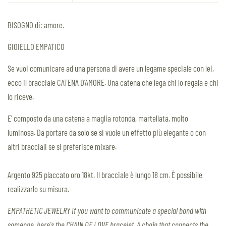
BISOGNO di: amore.
GIOIELLO EMPATICO
Se vuoi comunicare ad una persona di avere un legame speciale con lei,
ecco il bracciale CATENA D'AMORE. Una catena che lega chi lo regala e chi
lo riceve.
E' composto da una catena a maglia rotonda, martellata, molto
luminosa.
Da portare da solo se si vuole un effetto più elegante o con
altri bracciali se si preferisce mixare.
Argento 925 placcato oro 18kt. I
l bracciale è lungo 18 cm. È possibile
realizzarlo su misura.
EMPATHETIC JEWELRY If you want to communicate a special bond with
someone, here's the CHAIN OF LOVE bracelet. A chain that connects the