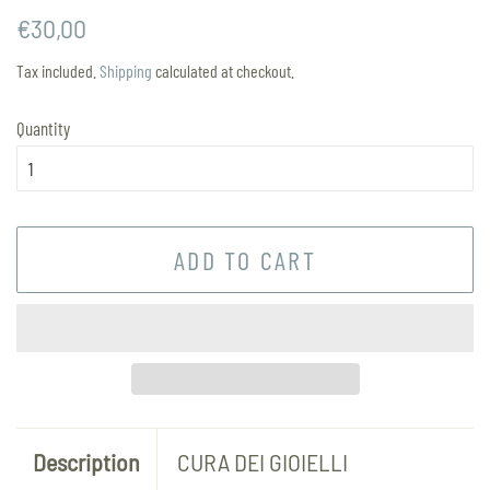
Regular
Sale
€30,00
price
price
Tax included.
Shipping
calculated at checkout.
Quantity
ADD TO CART
Description
CURA DEI GIOIELLI