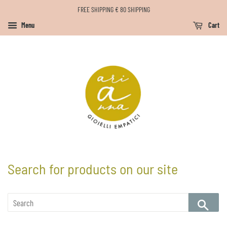
FREE SHIPPING € 80 SHIPPING
Menu
Cart
Search for products on our site
SE