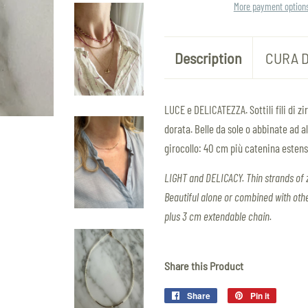
More payment option
Description
CURA D
LUCE e DELICATEZZA. Sottili fili di zi
dorata.
Belle da sole o abbinate ad a
girocollo: 40 cm più catenina estens
LIGHT and DELICACY. Thin strands of z
Beautiful alone or combined with othe
plus 3 cm extendable chain.
Share this Product
Share
Share
Pin it
Pin