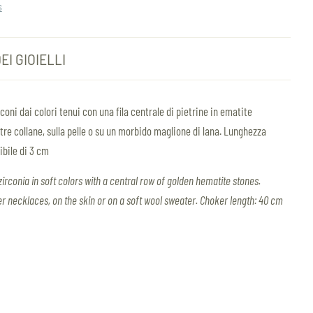
s
EI GIOIELLI
rconi dai colori tenui con una fila centrale di pietrine in ematite
ltre collane, sulla pelle o su un morbido maglione di lana.
Lunghezza
ibile di 3 cm
irconia in soft colors with a central row of golden hematite stones.
r necklaces, on the skin or on a soft wool sweater. Choker length: 40 cm