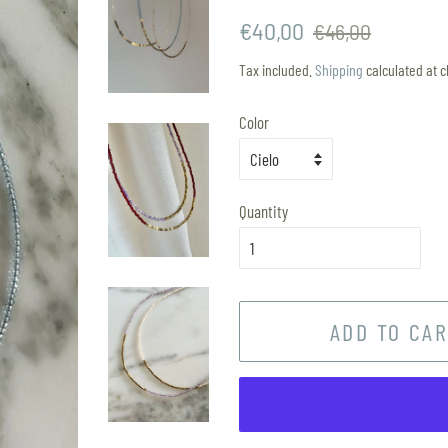
Regular
Sale
€40,00
€46,00
price
price
Tax included.
Shipping
calculated at c
Color
Quantity
ADD TO CA