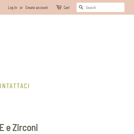
SEARCH
Log in
or
Create account
Cart
ONTATTACI
E e Zirconi