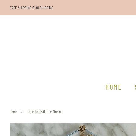
FREE SHIPPING € 80 SHIPPING
HOME
›
Home
Girocollo EMATITE e Zirconi