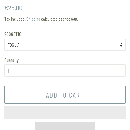
Regular
Sale
€25,00
price
price
Tax included.
Shipping
calculated at checkout.
SOGGETTO
Quantity
ADD TO CART