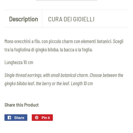
Description
CURA DEI GIOIELLI
Mono orecchini a filo, con piccolo charm con elementi botanici. Scegli
tra la fogliolina di gingko biloba, la bacca o la foglia.
Lunghezza 10 cm
Single thread earrings, with small botanical charm. Choose between the
gingko biloba leaf, the berry or the leaf. Length 10 cm
Share this Product
Share
Share
Pin it
Pin
on
on
Facebook
Pinterest